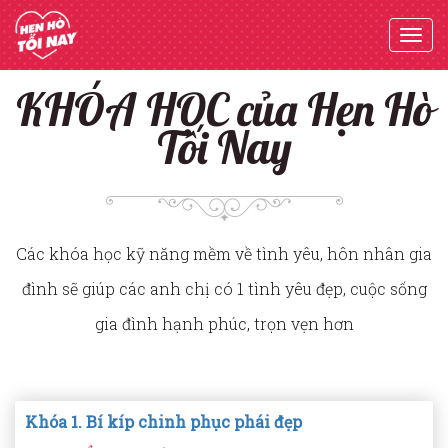
Togg
navi
KHÓA HỌC của Hẹn Hò
Tối Nay
Các khóa học kỹ năng mềm về tình yêu, hôn nhân gia
đình sẽ giúp các anh chị có 1 tình yêu đẹp, cuộc sống
gia đình hạnh phúc, trọn vẹn hơn
Khóa 1. Bí kíp chinh phục phái đẹp