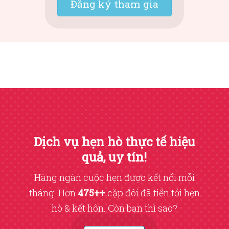
Đăng ký tham gia
Dịch vụ hẹn hò thực tế hiệu
quả, uy tín!
Hàng ngàn cuộc hẹn được kết nối mỗi
tháng. Hơn
475++
cặp đôi đã tiến tới hẹn
hò & kết hôn. Còn bạn thì sao?